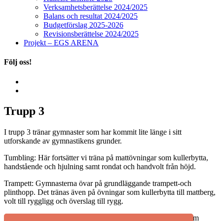
Verksamhetsberättelse 2024/2025
Balans och resultat 2024/2025
Budgetförslag 2025-2026
Revisionsberättelse 2024/2025
Projekt – EGS ARENA
Följ oss!
Trupp 3
I trupp 3 tränar gymnaster som har kommit lite länge i sitt
utforskande av gymnastikens grunder.
Tumbling: Här fortsätter vi träna på mattövningar som kullerbytta,
handstående och hjulning samt rondat och handvolt från höjd.
Trampett: Gymnasterna övar på grundläggande trampett-och
plinthopp. Det tränas även på övningar som kullerbytta till mattberg,
volt till ryggligg och överslag till rygg.
Fristående: Vi gör rytmövningar och har rörelseskolning i form