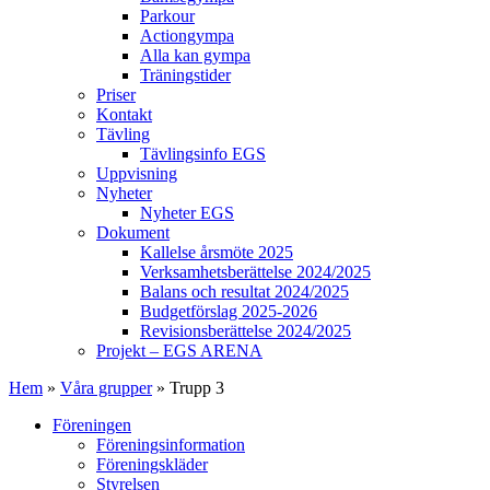
Parkour
Actiongympa
Alla kan gympa
Träningstider
Priser
Kontakt
Tävling
Tävlingsinfo EGS
Uppvisning
Nyheter
Nyheter EGS
Dokument
Kallelse årsmöte 2025
Verksamhetsberättelse 2024/2025
Balans och resultat 2024/2025
Budgetförslag 2025-2026
Revisionsberättelse 2024/2025
Projekt – EGS ARENA
Hem
»
Våra grupper
»
Trupp 3
Föreningen
Föreningsinformation
Föreningskläder
Styrelsen