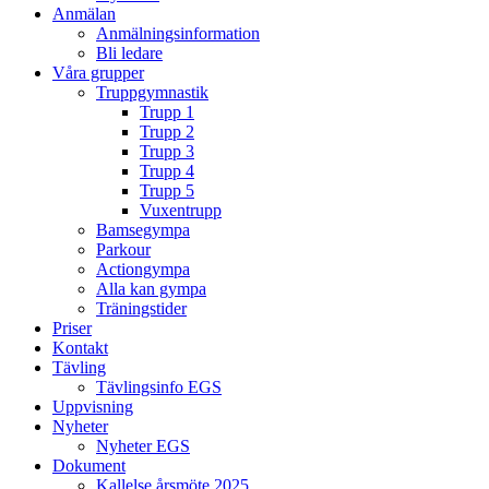
Anmälan
Anmälningsinformation
Bli ledare
Våra grupper
Truppgymnastik
Trupp 1
Trupp 2
Trupp 3
Trupp 4
Trupp 5
Vuxentrupp
Bamsegympa
Parkour
Actiongympa
Alla kan gympa
Träningstider
Priser
Kontakt
Tävling
Tävlingsinfo EGS
Uppvisning
Nyheter
Nyheter EGS
Dokument
Kallelse årsmöte 2025