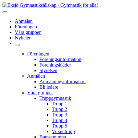
Anmälan
Föreningen
Våra grupper
Nyheter
Föreningen
Föreningsinformation
Föreningskläder
Styrelsen
Anmälan
Anmälningsinformation
Bli ledare
Våra grupper
Truppgymnastik
Trupp 1
Trupp 2
Trupp 3
Trupp 4
Trupp 5
Vuxentrupp
Bamsegympa