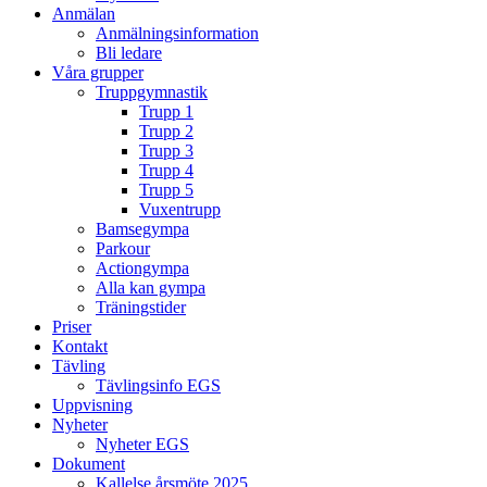
Anmälan
Anmälningsinformation
Bli ledare
Våra grupper
Truppgymnastik
Trupp 1
Trupp 2
Trupp 3
Trupp 4
Trupp 5
Vuxentrupp
Bamsegympa
Parkour
Actiongympa
Alla kan gympa
Träningstider
Priser
Kontakt
Tävling
Tävlingsinfo EGS
Uppvisning
Nyheter
Nyheter EGS
Dokument
Kallelse årsmöte 2025