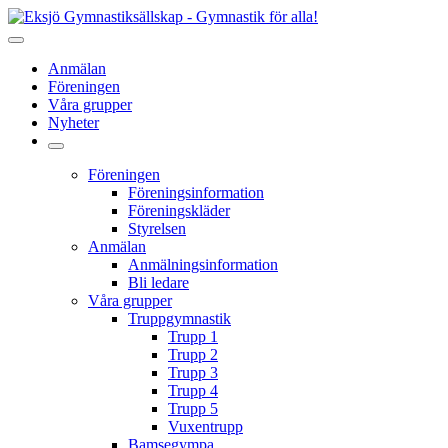
Anmälan
Föreningen
Våra grupper
Nyheter
Föreningen
Föreningsinformation
Föreningskläder
Styrelsen
Anmälan
Anmälningsinformation
Bli ledare
Våra grupper
Truppgymnastik
Trupp 1
Trupp 2
Trupp 3
Trupp 4
Trupp 5
Vuxentrupp
Bamsegympa